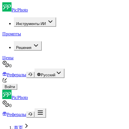
PicPhoto
Инструменты ИИ
Промпты
Решения
Цены
0
Рефералы
Русский
Войти
PicPhoto
0
Рефералы
首页