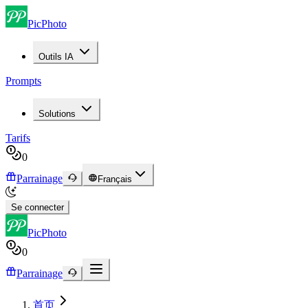
PicPhoto
Outils IA
Prompts
Solutions
Tarifs
0
Parrainage
Français
Se connecter
PicPhoto
0
Parrainage
首页