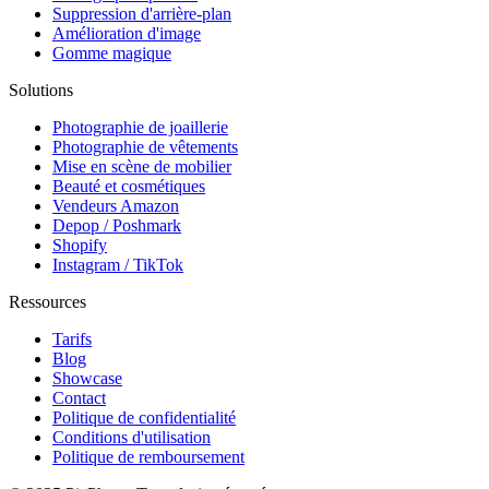
Suppression d'arrière-plan
Amélioration d'image
Gomme magique
Solutions
Photographie de joaillerie
Photographie de vêtements
Mise en scène de mobilier
Beauté et cosmétiques
Vendeurs Amazon
Depop / Poshmark
Shopify
Instagram / TikTok
Ressources
Tarifs
Blog
Showcase
Contact
Politique de confidentialité
Conditions d'utilisation
Politique de remboursement