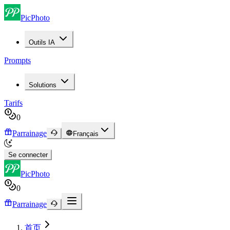
PicPhoto
Outils IA
Prompts
Solutions
Tarifs
0
Parrainage
Français
Se connecter
PicPhoto
0
Parrainage
首页